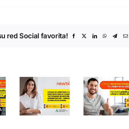
 red Social favorita!
Facebook
X
LinkedIn
WhatsApp
Teleg
ADO
¿En q
IDOS
pued
O
¿Cómo
trabaja
IDOS
encontrar
Huelva
 EL
trabajo en
no te
SO
Suiza? No,
experie
IDADES
mejor en tu
La
ciudad:
respue
IÓN
Huelva
podría e