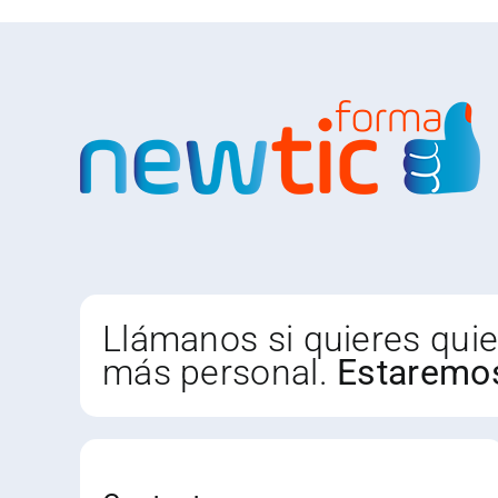
Aquí
la
ADMINI
tica
CODI
21/202
Llámanos si quieres qui
más personal.
Estaremos