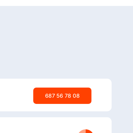
Aquí
a
ADMINIS
ica
CODIG
21/2024
687 56 78 08