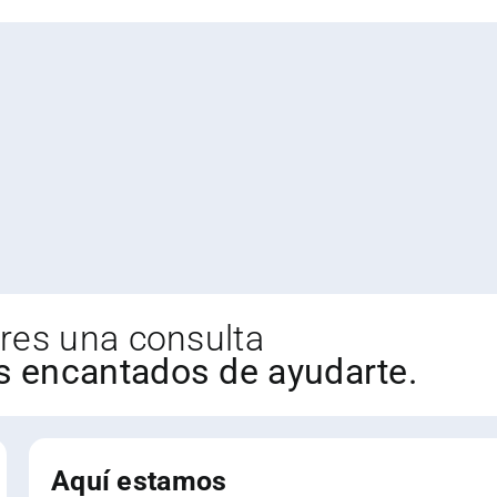
STRATIVA”.
en l
GO:
logíst
4/JC/12/210001
eres una consulta
 encantados de ayudarte.
Aquí estamos