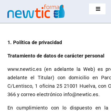
Saltar
Toggle
al
Navigat
contenido
Somos
1. Política de privacidad
Certificaciones
Tratamiento de datos de carácter personal
Faqs
www.newtic.es (en adelante la Web) es pr
Blog
adelante el Titular) con domicilio en Par
C/Lentisco, 1 oficina 25 21001 Huelva, con
Contacto
366 y correo electrónico info@newtic.es.
En cumplimiento con lo dispuesto en la