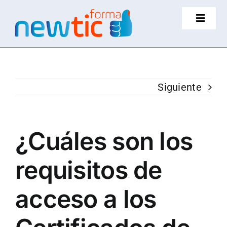
Saltar
Toggle
al
Navigat
contenido
Somos
Certificaciones
Siguiente
Faqs
¿Cuáles son los
Blog
requisitos de
Contacto
acceso a los